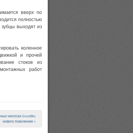
имается вверх по
водится полностью
 зубцы выходят из
тировать коленное
движкой и прочей
ивание стоков из
емонтажных работ
ных насосах Grundfos
нового поколения
»