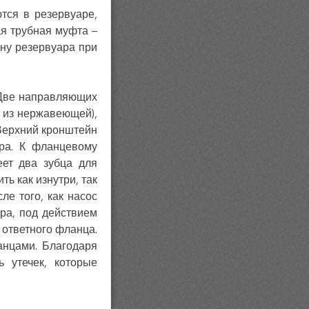
тся в резервуаре,
я трубная муфта –
дну резервуара при
 Две направляющих
– из нержавеющей),
 Верхний кронштейн
ара. К фланцевому
еет два зубца для
 как изнутри, так
ле того, как насос
ра, под действием
 ответного фланца.
анцами. Благодаря
 утечек, которые