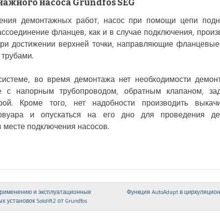
ажного насоса Grundfos SEG
ения демонтажных работ, насос при помощи цепи подн
ссоединение фланцев, как и в случае подключения, произ
при достижении верхней точки, направляющие фланцевые
 трубами.
системе, во время демонтажа нет необходимости демон
е с напорным трубопроводом, обратным клапаном, за
рой. Кроме того, нет надобности производить выкач
рвуара и опускаться на его дно для проведения д
 месте подключения насосов.
рименению и эксплуатационные
Функция AutoAdapt в циркуляцион
 установок Sololift2 от Grundfos