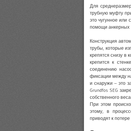
Для среднеразме
трубную муфту пр
это чугунное или 
помощи анкерных 
Конструкция авто
трубы, которые из
крепятся снизу в 
крепится к стенк
соединению насос
фиксации между н
и снаружи – это з
Grundfos SEG зак
собственного веса
При этом происхо
этому, в процес
приводят к потере