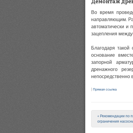
Демонтаж дрен
Во время провед
направляющим. Ра
автоматически и 
зацепления между
Благодаря такой 
основание вмест
запорной армату
дренажного резе
непосредственно в
|
Прямая ссылка
«
Рекомендации по п
Post navigation
ограничения насосных