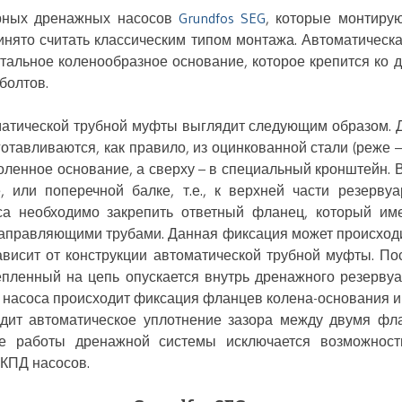
рных дренажных насосов
Grundfos SEG
, которые монтирую
инято считать классическим типом монтажа. Автоматическа
стальное коленообразное основание, которое крепится ко 
болтов.
матической трубной муфты выглядит следующим образом.
готавливаются, как правило, из оцинкованной стали (реже 
коленное основание, а сверху – в специальный кронштейн.
е, или поперечной балке, т.е., к верхней части резерву
а необходимо закрепить ответный фланец, который им
аправляющими трубами. Данная фиксация может происходить
ависит от конструкции автоматической трубной муфты. Пос
репленный на цепь опускается внутрь дренажного резервуа
 насоса происходит фиксация фланцев колена-основания и
дит автоматическое уплотнение зазора между двумя фл
се работы дренажной системы исключается возможность
 КПД насосов.