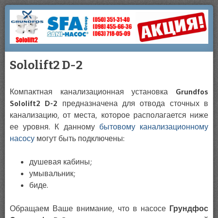
Купить
НАСОСЫ
Сололифт
SOLOLIFT
В
Sololift2 D-2
КИЕВЕ
Компактная канализационная установка
Grundfos
Sololift2 D-2
предназначена для отвода сточных в
канализацию, от места, которое располагается ниже
ее уровня. К данному
бытовому канализационному
насосу
могут быть подключены:
душевая кабины;
умывальник;
биде.
Обращаем Ваше внимание, что в насосе
Грундфос