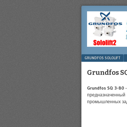
Купить
НАСОСЫ
Сололифт
SOLOLIFT
В
КИЕВЕ
GRUNDFOS SOLOLIFT
Grundfos S
Grundfos SQ 3-80
–
предназначенный 
промышленных за