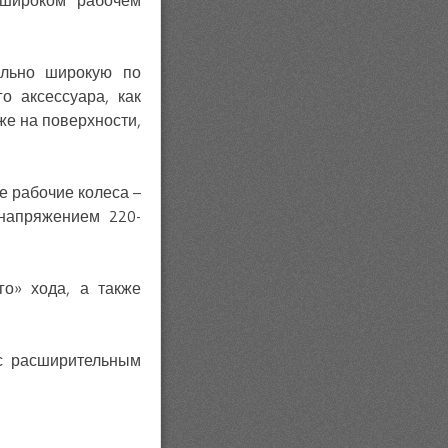
 широком рабочем
ольно широкую по
о аксессуара, как
же на поверхности,
 рабочие колеса –
напряжением 220-
го» хода, а также
с расширительным