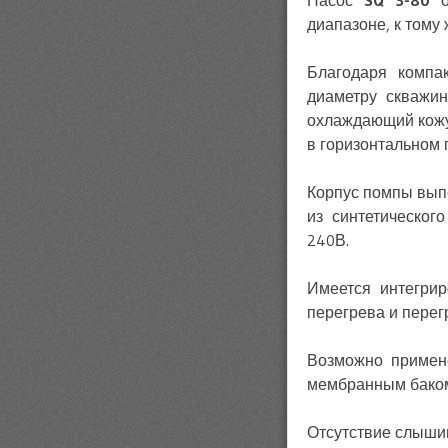
Насос
SQ 3-80
о
диапазоне, к тому
Благодаря компа
диаметру скважин
охлаждающий кож
в горизонтальном 
Корпус помпы вып
из синтетическо
240В.
Имеется интегрир
перегрева и перегр
Возможно примен
мембранным бако
Отсутствие слыши