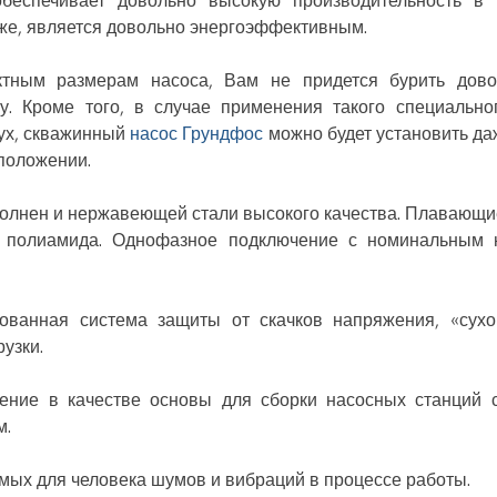
беспечивает довольно высокую производительность в
 же, является довольно энергоэффективным.
ктным размерам насоса, Вам не придется бурить дов
у. Кроме того, в случае применения такого специальног
ух, скважинный
насос Грундфос
можно будет установить да
положении.
олнен и нержавеющей стали высокого качества. Плавающие
го полиамида. Однофазное подключение с номинальным 
ованная система защиты от скачков напряжения, «сухо
узки.
ение в качестве основы для сборки насосных станций 
м.
мых для человека шумов и вибраций в процессе работы.