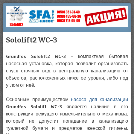
Купить
НАСОСЫ
Сололифт
SOLOLIFT
В
Sololift2 WC-3
КИЕВЕ
Grundfos Sololift2 WC-3
– компактная бытовая
насосная установка, которая позволит организовать
спуск сточных вод в центральную канализацию от
объектов, расположенных ниже ее уровня, либо под
углом от неё.
Основным преимуществом
насоса для канализации
Grundfos Sololift WC-3
является наличие в его
конструкции режущего измельчительного механизма,
который не допустит попадание в канализацию
туалетной бумаги и предметов женской гигиены.